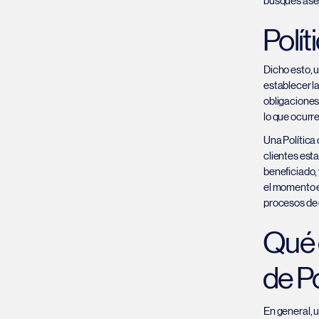
busques ases
Polí
Dicho esto, 
establecer la
obligaciones 
lo que ocurr
Una Política 
clientes est
beneficiado,
el momento e
procesos de 
Qué 
de Po
En general, u