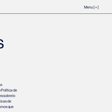
Menu [ + ]
s
 e
Política de
s sobre lo
ticas de
damos que