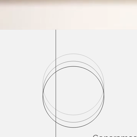
HA
PA