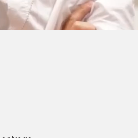
NE
SAS