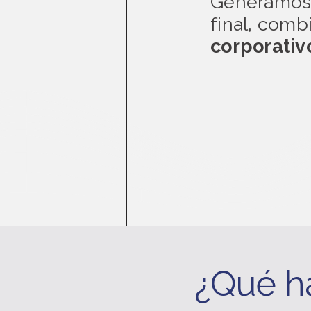
Generamos 
final, com
corporati
¿Qué h