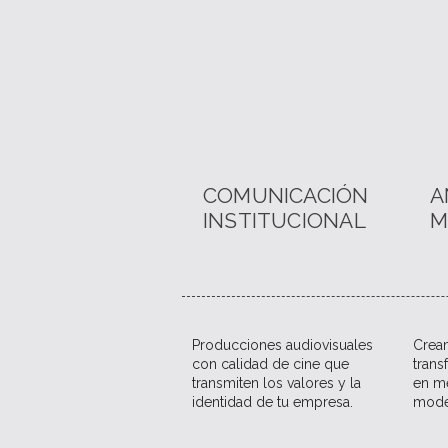
COMUNICACIÓN
A
INSTITUCIONAL
M
Producciones audiovisuales
​Cre
con calidad de cine que
tran
transmiten los valores y la
en me
identidad de tu empresa.
mode