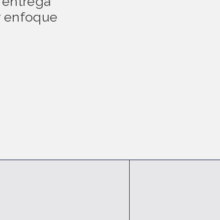
a entrega
y enfoque