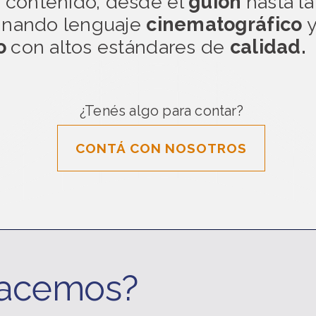
contenido, desde el
guión
hasta l
binando lenguaje
cinematográfico
vo
con altos estándares de
calidad.
¿Tenés algo para contar?
CONTÁ CON NOSOTROS
acemos?